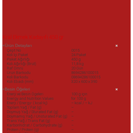
Kral Ekmek Kadayıfı 450 gr
Ürün Detayları
Çeşit No
0015
Koli İçi Paket
24 Paket
Paket Ağırlığı
450 g
Koli Ağırlığı (Brüt)
11,8 kg
Raf Ömrü
20 Gün
Ürün Barkodu
8694286100015
Koli Barkodu
08694286100015
Koli Ebadı (mm)
320 x 600 x 390
Besin Öğeleri
Enerji ve Besin Ögeleri
100 g için
Energy and Nutrition Values
for 100 g
Enerji / Energy- ( kcal-kj)
– kcal / – kJ
Toplam Yağ / Fat (g)
–
Doymuș Yağ / Sturated Fat (g)
–
Doymamış Yağ / Unsturated Fat (g)
–
Trans Yağ / Trans Fat (g)
–
Karbonhidrat / Carbohydrate (g)
–
Protein / Protein (g)
–