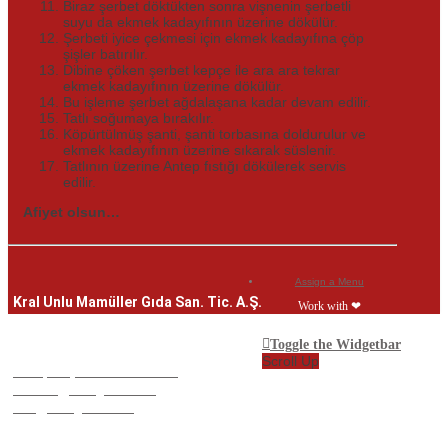
Biraz şerbet döktükten sonra vişnenin şerbetli
suyu da ekmek kadayıfının üzerine dökülür.
Şerbeti iyice çekmesi için ekmek kadayıfına çöp
şişler batırılır.
Dibine çöken şerbet kepçe ile ara ara tekrar
ekmek kadayıfının üzerine dökülür.
Bu işleme şerbet ağdalaşana kadar devam edilir.
Tatlı soğumaya bırakılır.
Köpürtülmüş şanti, şanti torbasına doldurulur ve
ekmek kadayıfının üzerine sıkarak süslenir.
Tatlının üzerine Antep fıstığı dökülerek servis
edilir.
Afiyet olsun…
Assign a Menu
Kral Unlu Mamüller Gıda San. Tic. A.Ş.
Work with ❤︎
19 Mayıs Bulvarı Lalahan Mah. No: 191
Toggle the Widgetbar
Mamak / ANKARA
Scroll Up
+90 (312) 865 18 10 – 11
fabrika@kralgida.com
kral@kralgida.com