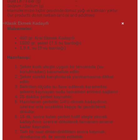
Diyet Lifi / Fiber (g)
–
Sodyum / Sodium (g)
–
Mamüllerimizin hiçbir çeșidinde domuz yağı ve katkıları yoktur.
Our products do not contain lard oil and additives.
Klasik Ekmek Kadayıfı
Malzemeler:
450 gr. Kral Ekmek Kadayıfı
1500 gr. şeker (7,5 su bardağı)
1,8 lt. su (9 su bardağı)
Hazırlanışı:
Şeker kısık ateşte uygun bir tencerede (su
konulmadan) karamelize edilir.
Şeker sürekli karıştırılarak yanmamasına dikkat
edilir.
Belirtilen ölçüde su ilave edilerek karamelize
şekerin kaynayan suda tamamen erimesi sağlanır.
25 dakika şerbet kaynatılır.
Hazırlanan şerbetin 1/4’ü ekmek kadayıfının
üzerine orta sıcaklıkta kepçe ile gezdirilerek
dökülür.
15 dk. sonra kalan şerbet hafif ateşle ekmek
kadayıfının üzerine dökülerek tamamen emene
kadar kaynatılır.
Tatlı bir saat dinlendirildikten sonra kaymak,
dondurma vb. ile servis edilebilir.