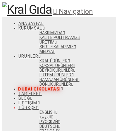
Navigation
ANASAYFA
KURUMSAL
HAKKIMIZDA
KALITE POLITIKAMIZ
ÜRETIM
SERTIFIKALARIMIZ
MEDYA
ÜRÜNLER
KRAL ÜRÜNLER
KÖKSAL ÜRÜNLER
BEYKÖK ÜRÜNLER
LUTEM ÜRÜNLER
RAMAZAN ÜRÜNLER
DONUK ÜRÜNLER
DUBAI ÇIKOLATASI
TARIFLER
BLOG
İLETIŞIM
TÜRKÇE
ENGLISH
العربية
РУССКИЙ
DEUTSCH