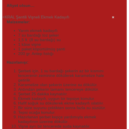
Afiyet olsun…
KRAL Şantili Vişneli Ekmek Kadayıfı
Malzemeler:
Yarım ekmek kadayıfı
7 su bardağı toz şeker
1,5 lt. (8 su bardağı) su
1 kâse vişne
1 paket köpürtülmüş şanti
200 gr. Antep fıstığı
Hazırlanışı:
Şerbeti için, 1 su bardağı şekerin az bir kısmını
tencerenin zeminine dökülerek karamelize hale
getirilir.
Karamelize olan şekerin üzerine su dökülür.
Ardından şekerin tamamı tencereye dökülür.
Şerbet 25 dakika kaynatılır.
Ekmek kadayıfı, uygun bir tepsiye konulur.
Hafif soğuk su dökülerek ekme kadayıfı ıslatılır.
Bir süre suyunu çektikten sonra fazla su süzülür.
Tepsi ocağa konulur.
Hazırlanan şerbet kepçe yardımıyla ekmek
kadayıfının üzerine dökülür.
Vişne ayrı bir tencerede suda kaynatılır.