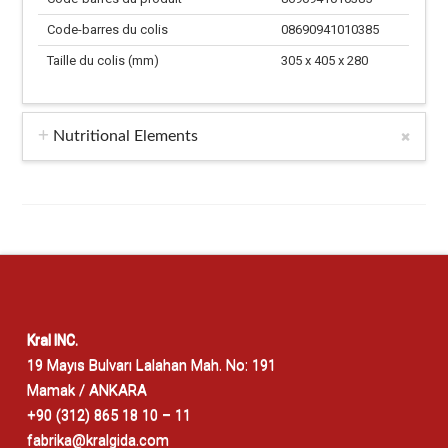
Code-barres du colis
08690941010385
Taille du colis (mm)
305 x 405 x 280
Nutritional Elements
Kral INC.
19 Mayıs Bulvarı Lalahan Mah. No: 191
Mamak / ANKARA
+90 (312) 865 18 10 – 11
fabrika@kralgida.com