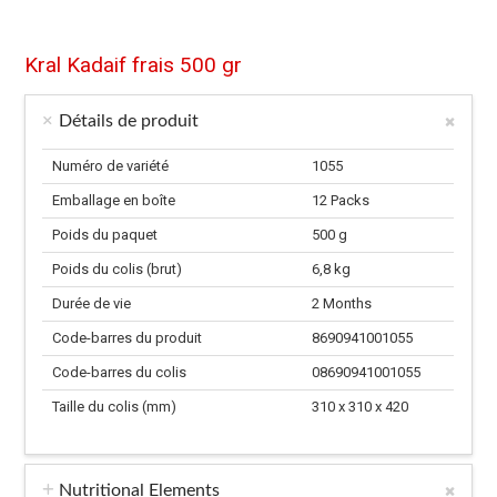
Kral Kadaif frais 500 gr
Détails de produit
Numéro de variété
1055
Emballage en boîte
12 Packs
Poids du paquet
500 g
Poids du colis (brut)
6,8 kg
Durée de vie
2 Months
Code-barres du produit
8690941001055
Code-barres du colis
08690941001055
Taille du colis (mm)
310 x 310 x 420
Nutritional Elements