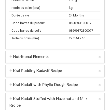
Poids du paquet
200 g
Poids du colis (brut)
kg
Durée de vie
24 Months
Code-barres du produit
8690941100017
Code-barres du colis
08699872300077
Taille du colis (mm)
22 x 44 x 16
Nutritional Elements
Kral Pudding Kadayif Recipe
Kral Kadaif with Phyllo Dough Recipe
Kral Kadaif Stuffed with Hazelnut and Milk
Recipe