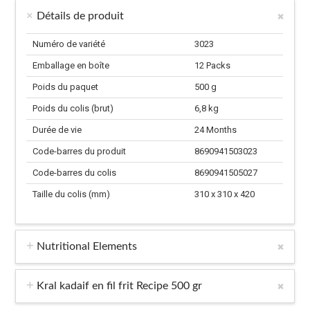
Détails de produit
Numéro de variété
3023
Emballage en boîte
12 Packs
Poids du paquet
500 g
Poids du colis (brut)
6,8 kg
Durée de vie
24 Months
Code-barres du produit
8690941503023
Code-barres du colis
8690941505027
Taille du colis (mm)
310 x 310 x 420
Nutritional Elements
Kral kadaif en fil frit Recipe 500 gr