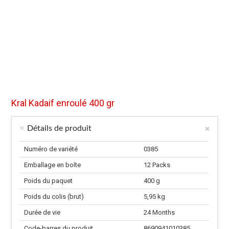
Kral Kadaif enroulé 400 gr
Détails de produit
Numéro de variété
0385
Emballage en boîte
12 Packs
Poids du paquet
400 g
Poids du colis (brut)
5,95 kg
Durée de vie
24 Months
Code-barres du produit
8690941010385