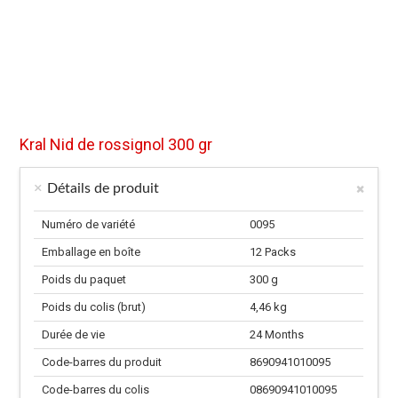
Kral Nid de rossignol 300 gr
Détails de produit
Numéro de variété
0095
Emballage en boîte
12 Packs
Poids du paquet
300 g
Poids du colis (brut)
4,46 kg
Durée de vie
24 Months
Code-barres du produit
8690941010095
Code-barres du colis
08690941010095