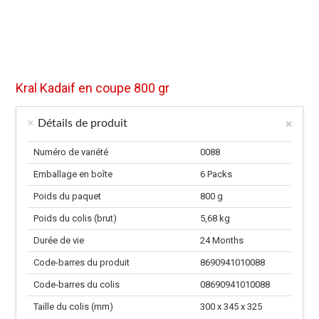
Kral Kadaif en coupe 800 gr
Détails de produit
Numéro de variété
0088
Emballage en boîte
6 Packs
Poids du paquet
800 g
Poids du colis (brut)
5,68 kg
Durée de vie
24 Months
Code-barres du produit
8690941010088
Code-barres du colis
08690941010088
Taille du colis (mm)
300 x 345 x 325