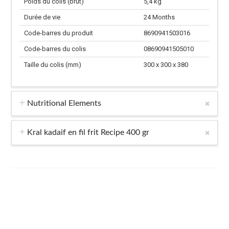
Poids du colis (brut)
5,4 kg
Durée de vie
24 Months
Code-barres du produit
8690941503016
Code-barres du colis
08690941505010
Taille du colis (mm)
300 x 300 x 380
Nutritional Elements
Kral kadaif en fil frit Recipe 400 gr