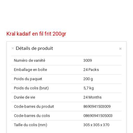
Kral kadaif en fil frit 200gr
Détails de produit
Numéro de variété
3009
Emballage en boîte
24 Packs
Poids du paquet
200 g
Poids du colis (brut)
5,7 kg
Durée de vie
24 Months
Code-barres du produit
8690941503009
Code-barres du colis
08690941505003
Taille du colis (mm)
305 x 305 x 370