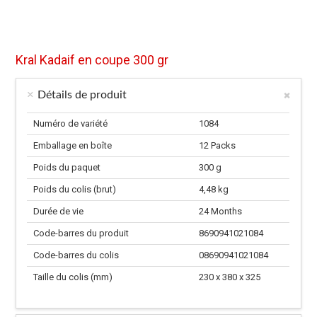
Kral Kadaif en coupe 300 gr
Détails de produit
Numéro de variété
1084
Emballage en boîte
12 Packs
Poids du paquet
300 g
Poids du colis (brut)
4,48 kg
Durée de vie
24 Months
Code-barres du produit
8690941021084
Code-barres du colis
08690941021084
Taille du colis (mm)
230 x 380 x 325