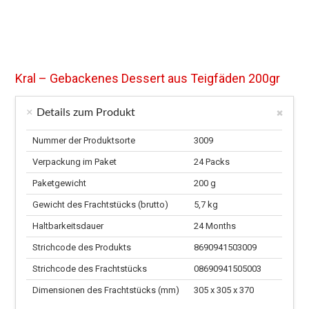
Kral – Gebackenes Dessert aus Teigfäden 200gr
Details zum Produkt
Nummer der Produktsorte
3009
Verpackung im Paket
24 Packs
Paketgewicht
200 g
Gewicht des Frachtstücks (brutto)
5,7 kg
Haltbarkeitsdauer
24 Months
Strichcode des Produkts
8690941503009
Strichcode des Frachtstücks
08690941505003
Dimensionen des Frachtstücks (mm)
305 x 305 x 370