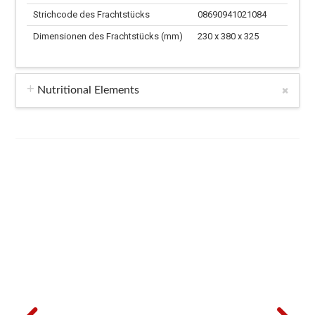
Strichcode des Frachtstücks
08690941021084
Dimensionen des Frachtstücks (mm)
230 x 380 x 325
Nutritional Elements