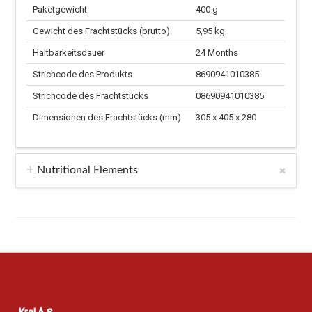
Paketgewicht
400 g
Gewicht des Frachtstücks (brutto)
5,95 kg
Haltbarkeitsdauer
24 Months
Strichcode des Produkts
8690941010385
Strichcode des Frachtstücks
08690941010385
Dimensionen des Frachtstücks (mm)
305 x 405 x 280
Nutritional Elements
Kral A.Ş.