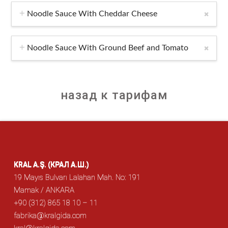
Noodle Sauce With Cheddar Cheese
Noodle Sauce With Ground Beef and Tomato
назад к тарифам
KRAL A.Ş. (КРАЛ А.Ш.)
19 Mayıs Bulvarı Lalahan Mah. No: 191
Mamak / ANKARA
+90 (312) 865 18 10 – 11
fabrika@kralgida.com
kral@kralgida.com