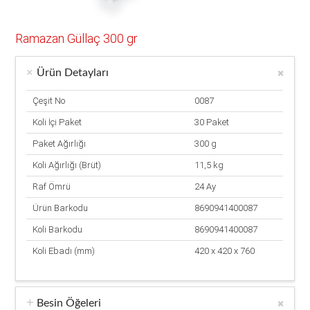
Ramazan Güllaç 300 gr
Ürün Detayları
Çeşit No
0087
Koli İçi Paket
30 Paket
Paket Ağırlığı
300 g
Koli Ağırlığı (Brüt)
11,5 kg
Raf Ömrü
24 Ay
Ürün Barkodu
8690941400087
Koli Barkodu
8690941400087
Koli Ebadı (mm)
420 x 420 x 760
Besin Öğeleri