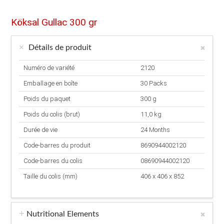
Köksal Gullac 300 gr
Détails de produit
Numéro de variété
2120
Emballage en boîte
30 Packs
Poids du paquet
300 g
Poids du colis (brut)
11,0 kg
Durée de vie
24 Months
Code-barres du produit
8690944002120
Code-barres du colis
08690944002120
Taille du colis (mm)
406 x 406 x 852
Nutritional Elements